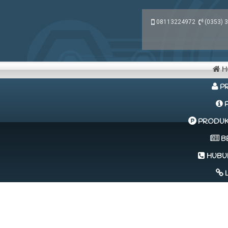
08113224972
(0353) 
H
PR
P
PRODUK 
B
HUBUN
L