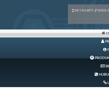
08113224972
(0353) 
H
PR
P
PRODUK 
B
HUBUN
L