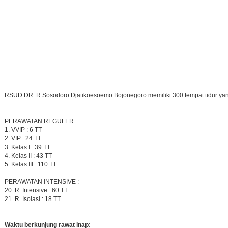
RSUD DR. R Sosodoro Djatikoesoemo Bojonegoro memiliki 300 tempat tidur yang
PERAWATAN REGULER :
VVIP : 6 TT
VIP : 24 TT
Kelas I : 39 TT
Kelas II : 43 TT
Kelas III : 110 TT
PERAWATAN INTENSIVE :
R. Intensive : 60 TT
R. Isolasi : 18 TT
Waktu berkunjung rawat inap: