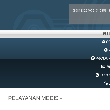
08113224972
(0353) 
H
PR
P
PRODUK 
B
HUBUN
L
PELAYANAN MEDIS -