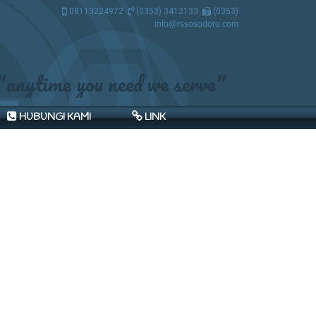
08113224972
(0353) 3412133
(0353)
3412133
info@rssosodoro.com
"anytime you need we serve"
HUBUNGI KAMI
LINK